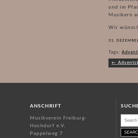
und im Pfa
Musikern a
Wir wünsch
31. DEZEMBE
Tags:
Advent
Beitragsn
← Advents
ANSCHRIFT
SUCH
Search
Musikverein Freiburg-
for:
Hochdorf e.V.
Pappelweg 7