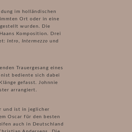
ndung im holländischen
immten Ort oder in eine
gestellt wurden. Die
 Haans Komposition. Drei
et:
Intro
,
Intermezzo
und
enden Trauergesang eines
nist bediente sich dabei
Klänge gefasst. Johnnie
ter arrangiert.
 und ist in jeglicher
nem Oscar für den besten
reifen auch in Deutschland
Christian Andersens „Die