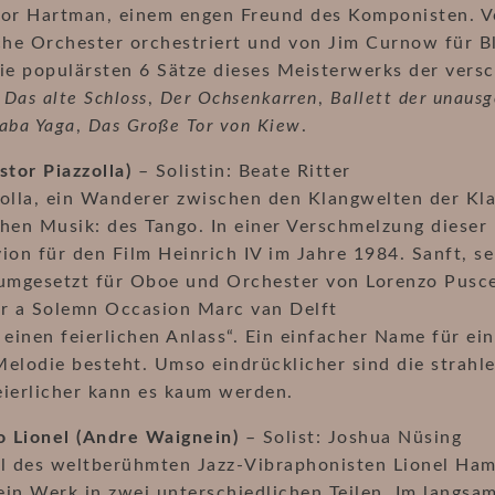
tor Hartman, einem engen Freund des Komponisten. V
he Orchester orchestriert und von Jim Curnow für Bl
ie populärsten 6 Sätze dieses Meisterwerks der vers
,
Das alte Schloss
,
Der Ochsenkarren
,
Ballett der unaus
aba Yaga
,
Das Große Tor von Kiew
.
stor Piazzolla)
– Solistin: Beate Ritter
olla, ein Wanderer zwischen den Klangwelten der Klas
hen Musik: des Tango. In einer Verschmelzung dieser
ion für den Film Heinrich IV im Jahre 1984. Sanft, se
 umgesetzt für Oboe und Orchester von Lorenzo Pusc
or a Solemn Occasion Marc van Delft
 einen feierlichen Anlass“. Ein einfacher Name für ei
elodie besteht. Umso eindrücklicher sind die strahl
eierlicher kann es kaum werden.
o Lionel (Andre Waignein)
– Solist: Joshua Nüsing
il des weltberühmten Jazz-Vibraphonisten Lionel Ha
in Werk in zwei unterschiedlichen Teilen. Im langsame