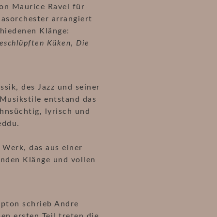
on Maurice Ravel für
asorchester arrangiert
chiedenen Klänge:
geschlüpften Küken
,
Die
sik, des Jazz und seiner
 Musikstile entstand das
hnsüchtig, lyrisch und
eddu.
n Werk, das aus einer
enden Klänge und vollen
mpton schrieb Andre
n ersten Teil treten die