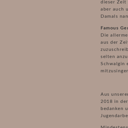
dieser Zeit
aber auch 
Damals nan
Famous Ger
Die allerm
aus der Ze
zuzuschreib
selten anzu
Schwalgin e
mitzusingen
Aus unserer
2018 in de
bedanken un
Jugendarbe
Mindestens