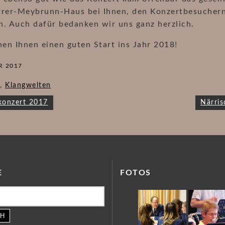
rrer-Meybrunn-Haus bei Ihnen, den Konzertbesuchern
n. Auch dafür bedanken wir uns ganz herzlich.
en Ihnen einen guten Start ins Jahr 2018!
R 2017
,
Klangwelten
avigation
konzert 2017
Närri
E
FOTOS