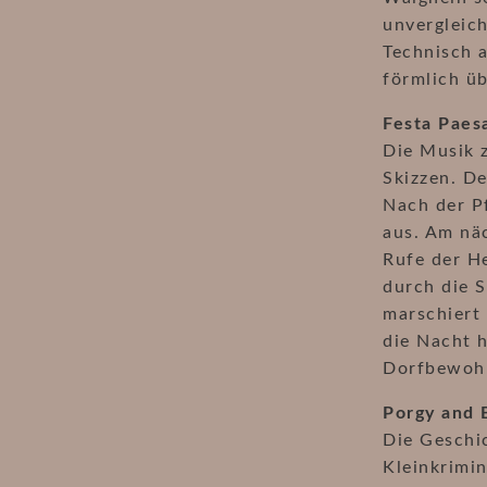
unvergleic
Technisch a
förmlich üb
Festa Paes
Die Musik z
Skizzen. De
Nach der Pf
aus. Am nä
Rufe der H
durch die S
marschiert 
die Nacht h
Dorfbewohn
Porgy and 
Die Geschic
Kleinkrimin