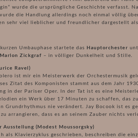
gin“ wurde die ursprüngliche Geschichte verfasst. N
urde die Handlung allerdings noch einmal völlig übe
n sehr viel lieblicher und freundlicher dargestellt al
 kurzen Umbauphase startete das
Hauptorchester
unt
Marlon Zickgraf
– in völliger Dunkelheit und Stille.
urice Ravel)
lero ist mir ein Meisterwerk der Orchestermusik gel
eses Zitat des Komponisten stammt aus dem Jahr 1930
g in der Pariser Oper. In der Tat ist es eine Meisterl
elodien ein Werk über 17 Minuten zu schaffen, das z
en Grundrhythmus nie verändert. Jay Bocook ist es g
zu arrangieren, dass es an seinem Zauber nichts verl
er Ausstellung (Modest Moussorgsky)
h als Klavierzyklus geschrieben, beschreiben die ei