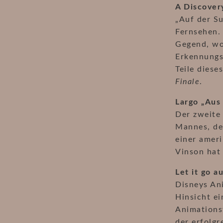
A Discover
„Auf der S
Fernsehen.
Gegend, wo
Erkennungs
Teile diese
Finale
.
Largo „Aus
Der zweite
Mannes, de
einer ameri
Vinson hat 
Let it go a
Disneys Ani
Hinsicht ei
Animationsf
der erfolgr