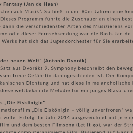
y Fantasy (Jan de Haan)
uche nach Musik“. So hieß in den 80er Jahren eine Se
 Dieses Programm führte die Zuschauer an einen best
 dann die verschiedensten Arten des Musizierens vor
melodie dieser Fernsehsendung war die Basis Jan de
s Werks hat sich das Jugendorchester für Sie erarbeit
 der neuen Welt“ (Antonin Dvorák)
 Satz aus Dvoráks 9. Symphony beschreibt den beweg
ssen treue Gefährtin dahingeschieden ist. Der Kompo
kanischen Dichtung und hat diese in melancholische 
diese weltbekannte Melodie für ein junges Blasorches
us „Die Eiskönigin“
mationsfilm „Die Eiskönigin – völlig unverfroren“ war
n voller Erfolg. Im Jahr 2014 ausgezeichnet mit je ei
ilm und dem besten Filmsong (Let it go), war der St
eichste computeranimierte Film. Basierend auf Hans 