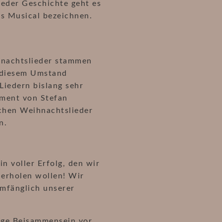
jeder Geschichte geht es
s Musical bezeichnen.
hnachtslieder stammen
l diesem Umstand
Liedern bislang sehr
ement von Stefan
ichen Weihnachtslieder
n.
n voller Erfolg, den wir
erholen wollen! Wir
umfänglich unserer
ige Beisammensein vor