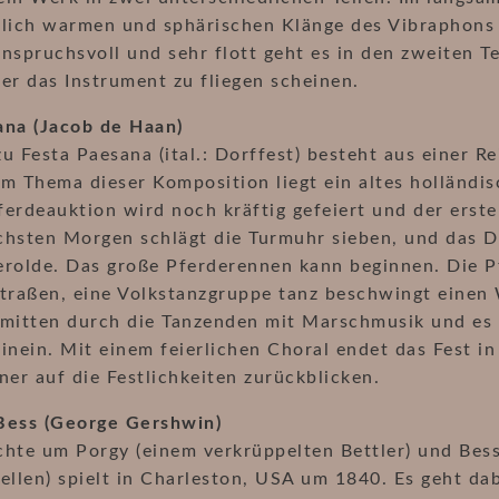
hlich warmen und sphärischen Klänge des Vibraphons 
nspruchsvoll und sehr flott geht es in den zweiten Te
er das Instrument zu fliegen scheinen.
ana (Jacob de Haan)
u Festa Paesana (ital.: Dorffest) besteht aus einer R
m Thema dieser Komposition liegt ein altes holländis
erdeauktion wird noch kräftig gefeiert und der erste
chsten Morgen schlägt die Turmuhr sieben, und das D
erolde. Das große Pferderennen kann beginnen. Die 
traßen, eine Volkstanzgruppe tanz beschwingt einen 
mitten durch die Tanzenden mit Marschmusik und es wi
inein. Mit einem feierlichen Choral endet das Fest i
er auf die Festlichkeiten zurückblicken.
Bess (George Gershwin)
hte um Porgy (einem verkrüppelten Bettler) und Bess 
ellen) spielt in Charleston, USA um 1840. Es geht da