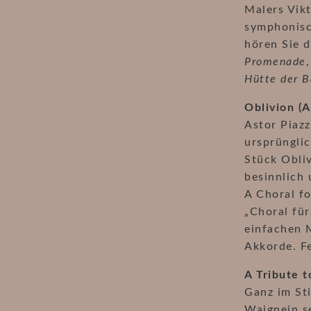
Malers Vik
symphonisc
hören Sie d
Promenade
Hütte der B
Oblivion (A
Astor Piazz
ursprünglic
Stück Obliv
besinnlich
A Choral f
„Choral für
einfachen M
Akkorde. F
A Tribute t
Ganz im St
Waignein se