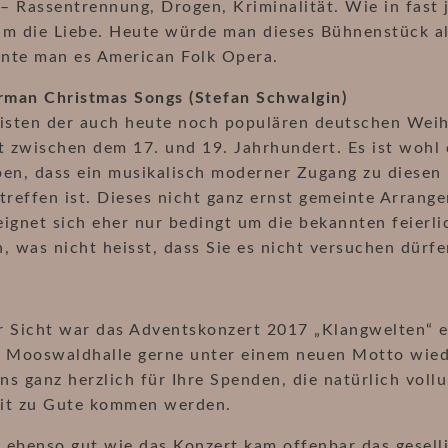
 – Rassentrennung, Drogen, Kriminalität. Wie in fast 
um die Liebe. Heute würde man dieses Bühnenstück al
nte man es American Folk Opera.
man Christmas Songs (Stefan Schwalgin)
eisten der auch heute noch populären deutschen Wei
it zwischen dem 17. und 19. Jahrhundert. Es ist woh
en, dass ein musikalisch moderner Zugang zu diesen 
treffen ist. Dieses nicht ganz ernst gemeinte Arrang
ignet sich eher nur bedingt um die bekannten feierl
, was nicht heisst, dass Sie es nicht versuchen dürfe
 Sicht war das Adventskonzert 2017 „Klangwelten“ ei
r Mooswaldhalle gerne unter einem neuen Motto wied
s ganz herzlich für Ihre Spenden, die natürlich voll
it zu Gute kommen werden.
 ebenso gut wie das Konzert kam offenbar das gesell