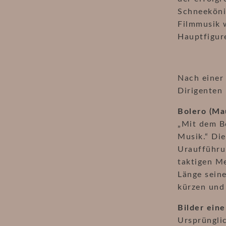
Schneeköni
Filmmusik w
Hauptfigure
Nach einer
Dirigenten
Bolero (Ma
„Mit dem Bo
Musik.“ Di
Uraufführun
taktigen M
Länge sein
kürzen und 
Bilder ein
Ursprünglic