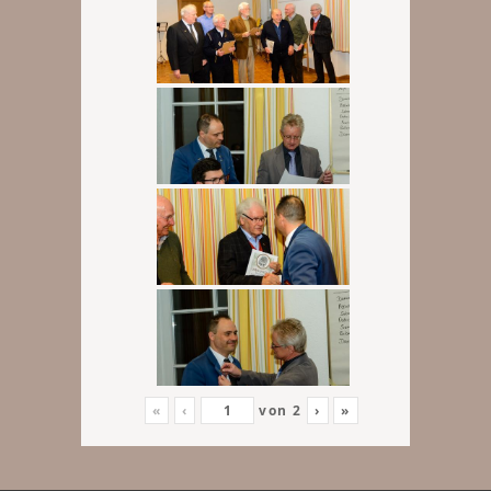
«
‹
von
2
›
»