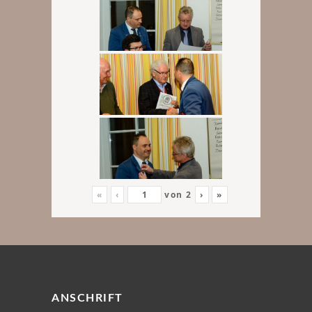
«
‹
von
2
›
»
ANSCHRIFT