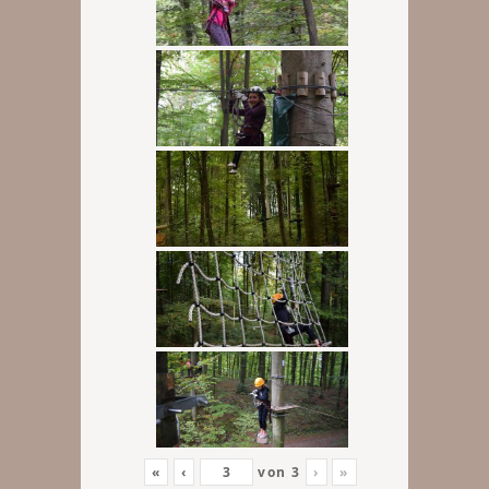
«
‹
von
3
›
»