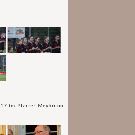
017 im Pfarrer-Meybrunn-