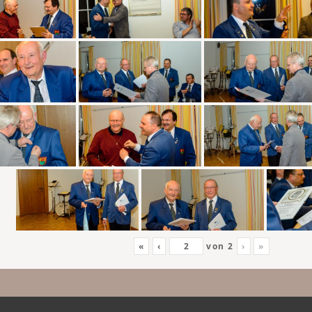
«
‹
von
2
›
»