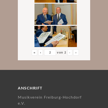
«
‹
von
2
›
»
ANSCHRIFT
Musikverein Freiburg-Hochdorf
e.V.