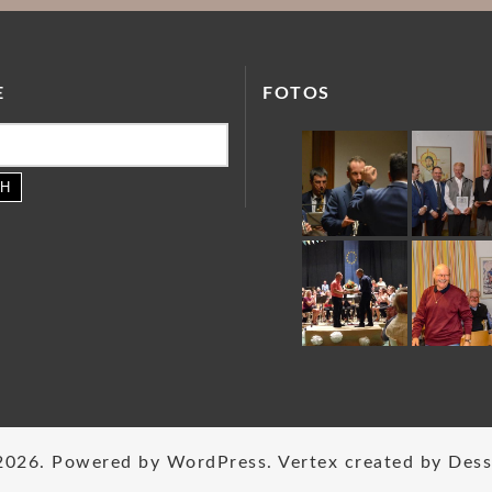
E
FOTOS
2026. Powered by
WordPress
. Vertex created by
Dess