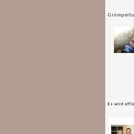
Grümpeltu
Es wird off