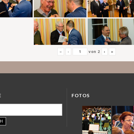
«
‹
von
2
›
»
E
FOTOS