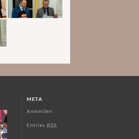
META
Anmelden
Entries
RSS