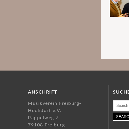
ANSCHRIFT
SUCH
Search
Musikverein Freiburg-
for:
Hochdorf e.V.
Pappelweg 7
79108 Freiburg