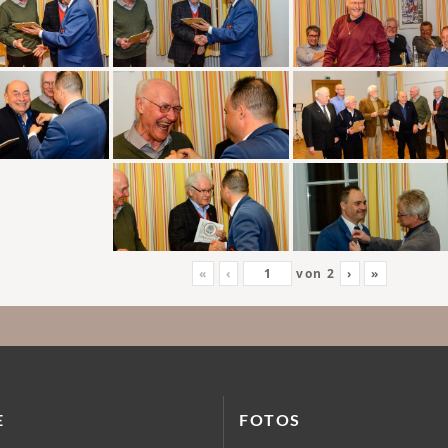
«
‹
von
2
›
»
E
FOTOS